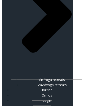
Yin Yoga retreats
Gravidyoga retreats
Kurser
Om os
Login