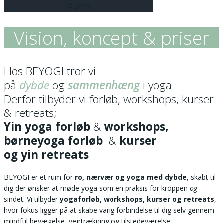
© 2019
Vision, koncept & priser
Hos BEYOGI tror vi
på
dybde
og
sammenhæng
i yoga
Derfor tilbyder vi forløb, workshops, kurser
& retreats;
Yin yoga forløb
&
workshops,
børneyoga forløb
&
kurser
og yin retreats
BEYOGI er et rum for
ro, nærvær og yoga med dybde
, skabt til
dig der ønsker at møde yoga som en praksis for kroppen
og
sindet. Vi tilbyder
yogaforløb, workshops, kurser og retreats
,
hvor fokus ligger på at skabe varig forbindelse til dig selv gennem
mindful bevægelse, vejrtrækning og tilstedeværelse.