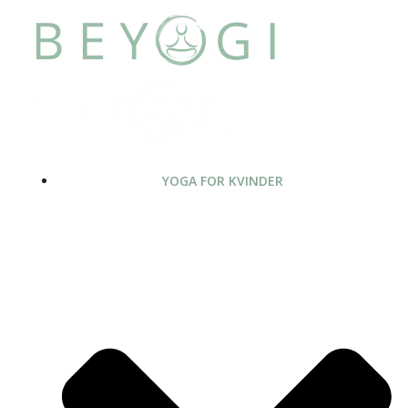
Videre
til
indhold
YOGA FOR KVINDER