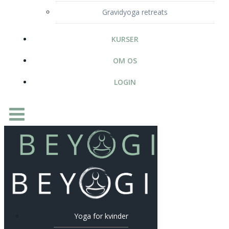
Gravidyoga retreats
KURSER
OM OS
LOGIN
Yoga for kvinder