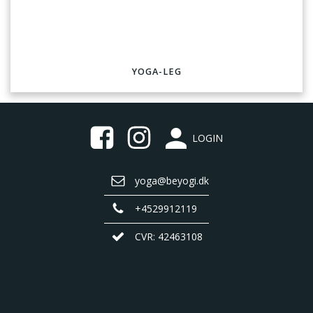
YOGA-LEG
LOGIN
yoga@beyogi.dk
+4529912119
CVR: 42463108